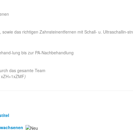
senen
 sowie das richtigen Zahnsteinentfernen mit Schall- u. Ultraschallin-st
behand-lung bis zur PA-Nachbehandlung
durch das gesamte Team
A+1xZH+1xZMF
)
titel
Erwachsenen